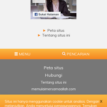
►
Peta situs
►
Tentang situs ini
MENU
PENCARIAN
Peta situs
Hubungi
Tentang situs ini
memulaimersamaallah.com
Situs ini hanya menggunakan cookie untuk analisis. Dengan
X
►
►
HALAMAN UTAMA
ATAS
melanjutkan, Anda menyetujui penggunaannya.
Temukan